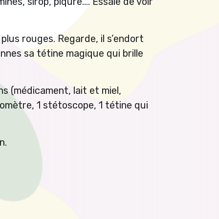
mines, sirop, piqûre…. Essaie de voir
t plus rouges. Regarde, il s’endort
nnes sa tétine magique qui brille
ns (médicament, lait et miel,
momètre, 1 stétoscope, 1 tétine qui
n.