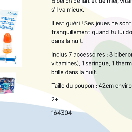
Biberon de lait et de miel, vita
s’il va mieux.
Il est guéri ! Ses joues ne son
tranquillement quand tu lui do
dans la nuit.
Inclus 7 accessoires : 3 bibero
vitamines), 1 seringue, 1 ther
brille dans la nuit.
Taille du poupon : 42cm enviro
2+
164304