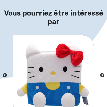
Vous pourriez être intéressé
par