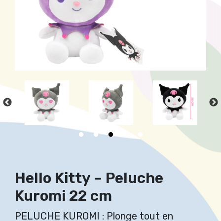
Hello Kitty – Peluche
Kuromi 22 cm
PELUCHE KUROMI : Plonge tout en