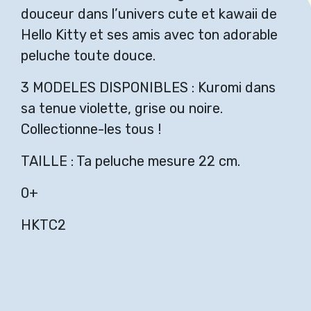
douceur dans l’univers cute et kawaii de
Hello Kitty et ses amis avec ton adorable
peluche toute douce.
3 MODELES DISPONIBLES : Kuromi dans
sa tenue violette, grise ou noire.
Collectionne-les tous !
TAILLE : Ta peluche mesure 22 cm.
0+
HKTC2