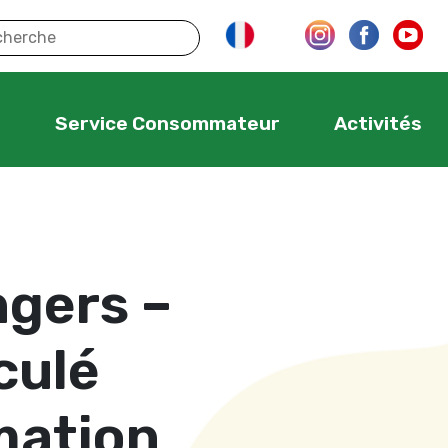
s
Service Consommateur
Activités
gers –
culé
mation