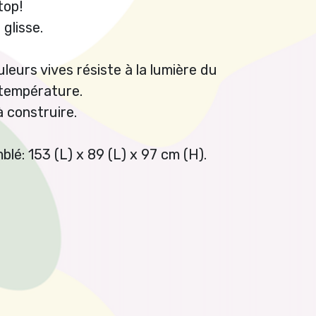
top!
glisse.
leurs vives résiste à la lumière du
 température.
à construire.
lé: 153 (L) x 89 (L) x 97 cm (H).