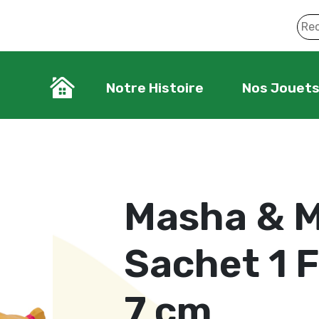
Notre Histoire
Nos Jouet
Masha & M
Sachet 1 F
7 cm