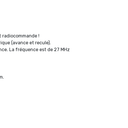
et radiocommande !
ique (avance et recule).
nce. La fréquence est de 27 MHz
m.